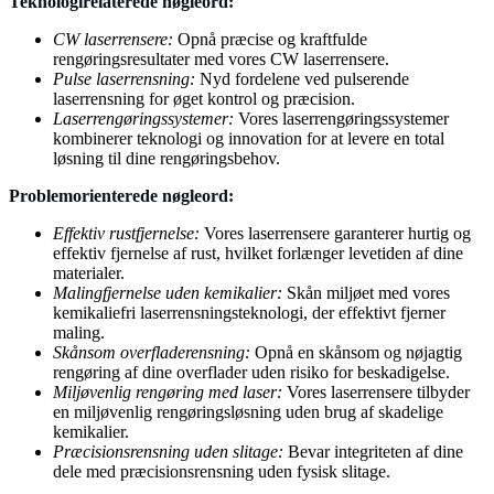
Teknologirelaterede nøgleord:
CW laserrensere:
Opnå præcise og kraftfulde
rengøringsresultater med vores CW laserrensere.
Pulse laserrensning:
Nyd fordelene ved pulserende
laserrensning for øget kontrol og præcision.
Laserrengøringssystemer:
Vores laserrengøringssystemer
kombinerer teknologi og innovation for at levere en total
løsning til dine rengøringsbehov.
Problemorienterede nøgleord:
Effektiv rustfjernelse:
Vores laserrensere garanterer hurtig og
effektiv fjernelse af rust, hvilket forlænger levetiden af dine
materialer.
Malingfjernelse uden kemikalier:
Skån miljøet med vores
kemikaliefri laserrensningsteknologi, der effektivt fjerner
maling.
Skånsom overfladerensning:
Opnå en skånsom og nøjagtig
rengøring af dine overflader uden risiko for beskadigelse.
Miljøvenlig rengøring med laser:
Vores laserrensere tilbyder
en miljøvenlig rengøringsløsning uden brug af skadelige
kemikalier.
Præcisionsrensning uden slitage:
Bevar integriteten af dine
dele med præcisionsrensning uden fysisk slitage.