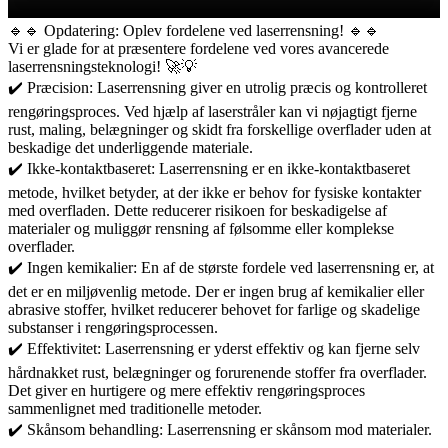
🔹🔹 Opdatering: Oplev fordelene ved laserrensning! 🔹🔹
Vi er glade for at præsentere fordelene ved vores avancerede
laserrensningsteknologi! 🚀💡
✔️ Præcision: Laserrensning giver en utrolig præcis og kontrolleret
rengøringsproces. Ved hjælp af laserstråler kan vi nøjagtigt fjerne
rust, maling, belægninger og skidt fra forskellige overflader uden at
beskadige det underliggende materiale.
✔️ Ikke-kontaktbaseret: Laserrensning er en ikke-kontaktbaseret
metode, hvilket betyder, at der ikke er behov for fysiske kontakter
med overfladen. Dette reducerer risikoen for beskadigelse af
materialer og muliggør rensning af følsomme eller komplekse
overflader.
✔️ Ingen kemikalier: En af de største fordele ved laserrensning er, at
det er en miljøvenlig metode. Der er ingen brug af kemikalier eller
abrasive stoffer, hvilket reducerer behovet for farlige og skadelige
substanser i rengøringsprocessen.
✔️ Effektivitet: Laserrensning er yderst effektiv og kan fjerne selv
hårdnakket rust, belægninger og forurenende stoffer fra overflader.
Det giver en hurtigere og mere effektiv rengøringsproces
sammenlignet med traditionelle metoder.
✔️ Skånsom behandling: Laserrensning er skånsom mod materialer.