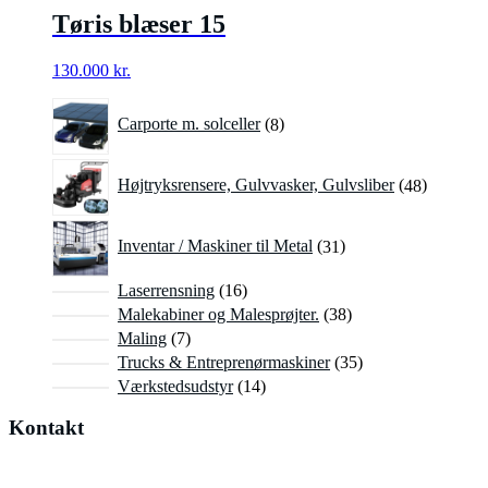
Tøris blæser 15
130.000
kr.
8
Carporte m. solceller
8
varer
48
Højtryksrensere, Gulvvasker, Gulvsliber
48
varer
31
Inventar / Maskiner til Metal
31
varer
16
Laserrensning
16
varer
38
Malekabiner og Malesprøjter.
38
varer
7
Maling
7
varer
35
Trucks & Entreprenørmaskiner
35
varer
14
Værkstedsudstyr
14
varer
Kontakt
Har du spørgsmål til vores produkter, er du velkommen til at