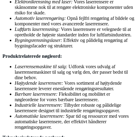
Elektronikrensning med laser:
Vores laserrensere er
skånsomme nok til at rengøre elektroniske komponenter uden
risiko for skade.
Automotiv laserrengøring:
Opnå fejlfri rengøring af bildele og
komponenter med vores avancerede laserrensere.
Luftfarts laserrensning:
Vores laserrensere er velegnede til at
opretholde de højeste standarder inden for luftfartsindustrien.
Bygningsrensningslaser:
Effektiv og pålidelig rengøring af
bygningsfacader og strukturer.
Produktrelaterede nøgleord:
Laserrensemaskine til salg:
Udforsk vores udvalg af
laserrensemaskiner til salg og vælg den, der passer bedst til
dine behov.
Højtydende laserrensere:
Vores sortiment af højtydende
laserrensere leverer enestående rengøringsresultater.
Bærbare laserrensere:
Fleksibilitet og mobilitet er
nøgleordene for vores bærbare laserrensere.
Industrielle laserrensere:
Tilbyder robuste og pålidelige
laserrensere designet til industrielle rengøringsopgaver.
Automatiske laserrensere:
Spar tid og ressourcer med vores
automatiske laserrensere, der effektivt håndterer
rengøringsopgaver.