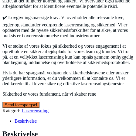
sikre, at det fungerer korrekt og sikkert. Vi overvåger også løbende
arbejdsområdet for at identificere eventuelle potentielle risici.
✔️ Lovgivningsmæssige krav: Vi overholder alle relevante love,
regler og standarder vedrørende laserrensning og sikkerhed. Vi er
opdateret med de nyeste sikkerhedsforskrifter for at sikre, at vores
praksis er i overensstemmelse med industrienormer.
Vi er stolte af vores fokus på sikkerhed og vores engagement i at
opretholde en sikker arbejdsplads for vores team og kunder. Vi tror
på, at en vellykket laserrensning kun kan opnås gennem omhyggelig
planlægning, uddannelse og overholdelse af sikkerhedsprotokoller.
Hvis du har spørgsmål vedrørende sikkerhedskravene eller ønsker
yderligere information, er du velkommen til at kontakte os. Vi er
dedikerede til at levere sikre og effektive laserrensningstjenester.
Sikkerhed er vores fundament, når vi skaber rene
Kategori:
Laserrensning
Beskrivelse
Beskrivelse