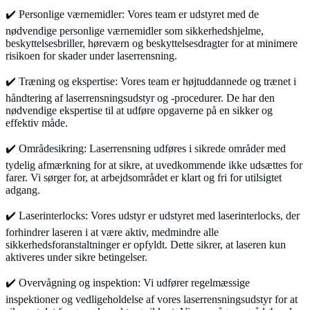
✔️ Personlige værnemidler: Vores team er udstyret med de
nødvendige personlige værnemidler som sikkerhedshjelme,
beskyttelsesbriller, høreværn og beskyttelsesdragter for at minimere
risikoen for skader under laserrensning.
✔️ Træning og ekspertise: Vores team er højtuddannede og trænet i
håndtering af laserrensningsudstyr og -procedurer. De har den
nødvendige ekspertise til at udføre opgaverne på en sikker og
effektiv måde.
✔️ Områdesikring: Laserrensning udføres i sikrede områder med
tydelig afmærkning for at sikre, at uvedkommende ikke udsættes for
farer. Vi sørger for, at arbejdsområdet er klart og fri for utilsigtet
adgang.
✔️ Laserinterlocks: Vores udstyr er udstyret med laserinterlocks, der
forhindrer laseren i at være aktiv, medmindre alle
sikkerhedsforanstaltninger er opfyldt. Dette sikrer, at laseren kun
aktiveres under sikre betingelser.
✔️ Overvågning og inspektion: Vi udfører regelmæssige
inspektioner og vedligeholdelse af vores laserrensningsudstyr for at