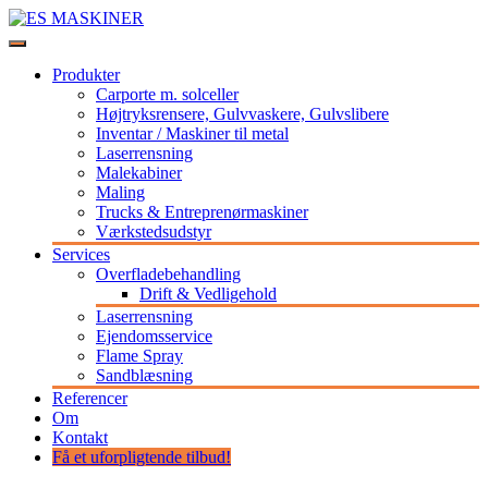
Videre
til
Stort udvalg af maskiner og udstyr til professionelle
indhold
ES MASKINER
Produkter
Carporte m. solceller
Højtryksrensere, Gulvvaskere, Gulvslibere
Inventar / Maskiner til metal
Laserrensning
Malekabiner
Maling
Trucks & Entreprenørmaskiner
Værkstedsudstyr
Services
Overfladebehandling
Drift & Vedligehold
Laserrensning
Ejendomsservice
Flame Spray
Sandblæsning
Referencer
Om
Kontakt
Få et uforpligtende tilbud!