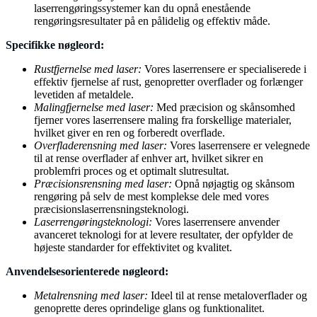
laserrengøringssystemer kan du opnå enestående
rengøringsresultater på en pålidelig og effektiv måde.
Specifikke nøgleord:
Rustfjernelse med laser:
Vores laserrensere er specialiserede i
effektiv fjernelse af rust, genopretter overflader og forlænger
levetiden af metaldele.
Malingfjernelse med laser:
Med præcision og skånsomhed
fjerner vores laserrensere maling fra forskellige materialer,
hvilket giver en ren og forberedt overflade.
Overfladerensning med laser:
Vores laserrensere er velegnede
til at rense overflader af enhver art, hvilket sikrer en
problemfri proces og et optimalt slutresultat.
Præcisionsrensning med laser:
Opnå nøjagtig og skånsom
rengøring på selv de mest komplekse dele med vores
præcisionslaserrensningsteknologi.
Laserrengøringsteknologi:
Vores laserrensere anvender
avanceret teknologi for at levere resultater, der opfylder de
højeste standarder for effektivitet og kvalitet.
Anvendelsesorienterede nøgleord:
Metalrensning med laser:
Ideel til at rense metaloverflader og
genoprette deres oprindelige glans og funktionalitet.