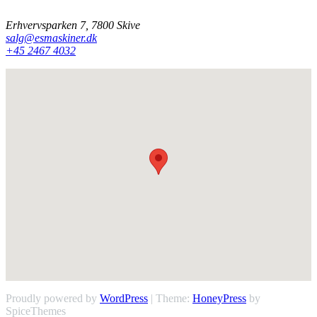
kontakte os på mail eller telefon.
Erhvervsparken 7, 7800 Skive
salg@esmaskiner.dk
+45 2467 4032
Proudly powered by
WordPress
| Theme:
HoneyPress
by
SpiceThemes