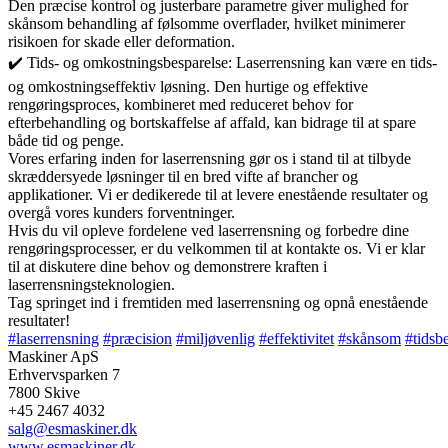
Den præcise kontrol og justerbare parametre giver mulighed for
skånsom behandling af følsomme overflader, hvilket minimerer
risikoen for skade eller deformation.
✔️ Tids- og omkostningsbesparelse: Laserrensning kan være en tids-
og omkostningseffektiv løsning. Den hurtige og effektive
rengøringsproces, kombineret med reduceret behov for
efterbehandling og bortskaffelse af affald, kan bidrage til at spare
både tid og penge.
Vores erfaring inden for laserrensning gør os i stand til at tilbyde
skræddersyede løsninger til en bred vifte af brancher og
applikationer. Vi er dedikerede til at levere enestående resultater og
overgå vores kunders forventninger.
Hvis du vil opleve fordelene ved laserrensning og forbedre dine
rengøringsprocesser, er du velkommen til at kontakte os. Vi er klar
til at diskutere dine behov og demonstrere kraften i
laserrensningsteknologien.
Tag springet ind i fremtiden med laserrensning og opnå enestående
resultater!
#laserrensning
#præcision
#miljøvenlig
#effektivitet
#skånsom
#tidsb
Maskiner ApS
Erhvervsparken 7
7800 Skive
+45 2467 4032
salg@esmaskiner.dk
www.esmaskiner.dk