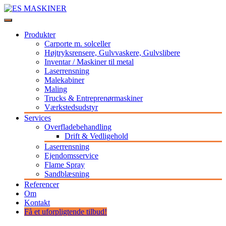
Videre
til
Stort udvalg af maskiner og udstyr til professionelle
indhold
ES MASKINER
Produkter
Carporte m. solceller
Højtryksrensere, Gulvvaskere, Gulvslibere
Inventar / Maskiner til metal
Laserrensning
Malekabiner
Maling
Trucks & Entreprenørmaskiner
Værkstedsudstyr
Services
Overfladebehandling
Drift & Vedligehold
Laserrensning
Ejendomsservice
Flame Spray
Sandblæsning
Referencer
Om
Kontakt
Få et uforpligtende tilbud!