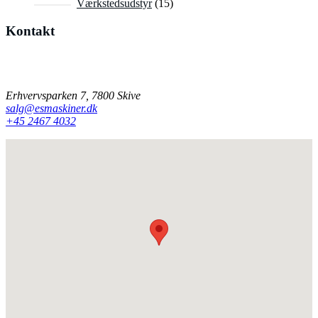
15
Værkstedsudstyr
15
varer
Kontakt
Har du spørgsmål til vores produkter, er du velkommen til at
kontakte os på mail eller telefon.
Erhvervsparken 7, 7800 Skive
salg@esmaskiner.dk
+45 2467 4032