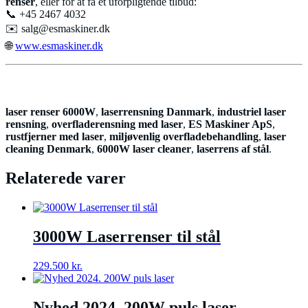
renser
, eller for at få et uforpligtende tilbud:
📞 +45 2467 4032
✉️
salg@esmaskiner.dk
🌐
www.esmaskiner.dk
laser renser 6000W
,
laserrensning Danmark
,
industriel laser
rensning
,
overfladerensning med laser
,
ES Maskiner ApS
,
rustfjerner med laser
,
miljøvenlig overfladebehandling
,
laser
cleaning Denmark
,
6000W laser cleaner
,
laserrens af stål
.
Relaterede varer
3000W Laserrenser til stål
229.500
kr.
Nyhed 2024. 200W puls laser