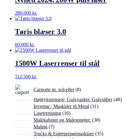
280.000
kr.
Tøris blæser 3.0
60.000
kr.
1500W Laserrenser til stål
112.500
kr.
8
Carporte m. solceller
8
varer
48
Højtryksrensere, Gulvvasker, Gulvsliber
48
varer
31
Inventar / Maskiner til Metal
31
varer
16
Laserrensning
16
varer
38
Malekabiner og Malesprøjter.
38
varer
7
Maling
7
varer
35
Trucks & Entreprenørmaskiner
35
varer